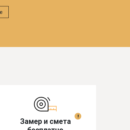
е
!
Замер и смета